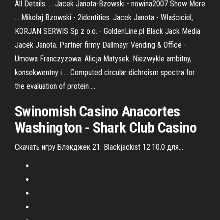
All Details. ... Jacek Janota-Bzowski - nowina2007 Show More
... Mikołaj Bzowski - 2identities. Jacek Janota - Właściciel,
KORJAN SERWIS Sp z o.o. - GoldenLine.pl Black Jack Media
Jacek Janota. Partner firmy Dallmayr Vending & Office -
Umowa Franczyzowa. Alicja Matysek. Niezwykle ambitny,
konsekwentny i ... Computed circular dichroism spectra for
the evaluation of protein ...
Swinomish Casino Anacortes
Washington - Shark Club Casino
Скачать игру Блэкджек 21: Blackjackist 12.10.0 для…