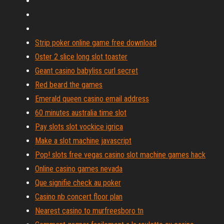
Strip poker online game free download
Oster 2 slice long slot toaster
Geant casino babyliss curl secret
Red beard the games
Emerald queen casino email address
60 minutes australia time slot
Pay slots slot vockice igrica
Make a slot machine javascript
Pop! slots free vegas casino slot machine games hack
Online casino games nevada
Que signifie check au poker
Casino nb concert floor plan
Nearest casino to murfreesboro tn